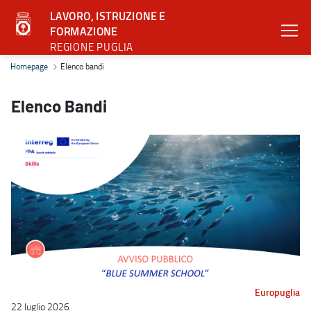
LAVORO, ISTRUZIONE E
FORMAZIONE
REGIONE PUGLIA
Elenco bandi - Lavoro, istruzione e formazione
Homepage
Elenco bandi
Elenco Bandi
Europuglia
22 luglio 2026