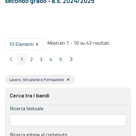
secondo grado - a.s. 2024/2025"
Mostrati 1 - 10 su 43 risultati.
10 Elementi
Per pagina
1
2
3
4
5
Pagina Precedente
Pagina Seguente
Pagina
Pagina
Pagina
Pagina
Pagina
Lavoro, Istruzione e Formazione
Cerca tra i bandi
Ricerca testuale
Ricerca estesa al contenuto