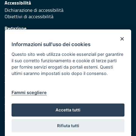
Accessibilità
Dichiarazione di accessibilità
Obiettivi di accessibilità
Redazione
Responsabili di pubblicazione
×
Informazioni sull'uso dei cookies
Protezione civile
Vai al sito di Protezione Civile Puglia
Questo sito web utilizza cookie essenziali per garantire
il suo corretto funzionamento e cookie di terze parti
Iniziativa finanziata con risorse del POR Puglia 2014/2020 -
per fornire servizi erogati da portali esterni. Questi
Asse XI
ultimi saranno impostati solo dopo il consenso.
Note legali
Fammi scegliere
Cookie e privacy
Amministrazione trasparente
Atti di notifica
Accetta tutti
Feed RSS
Servizi Intranet
Rifiuta tutti
© Regione Puglia