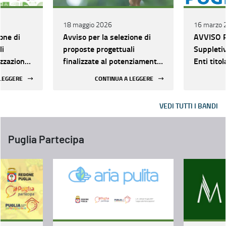
18 maggio 2026
16 marzo 
one di
Avviso per la selezione di
AVVISO 
li
proposte progettuali
Suppletiv
izzazione
finalizzate al potenziamento
Enti tito
unali di
dei sistemi di raccolta
accredita
 LEGGERE
CONTINUA A LEGGERE
ta dei
differenziata
INFEAS re
alla real
VEDI TUTTI I BANDI
di Educaz
Sviluppo 
sistemici
Puglia Partecipa
attravers
dell’Educ
Cittadina