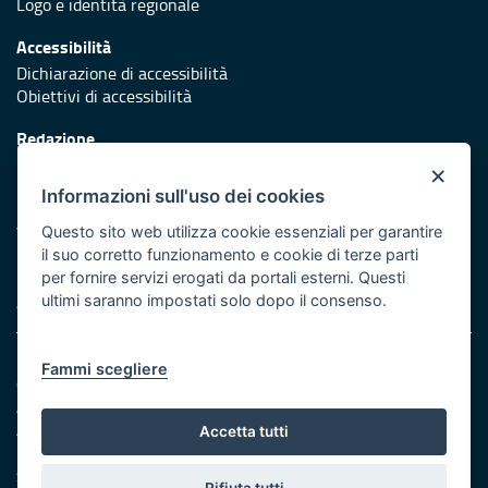
Logo e identità regionale
Accessibilità
Dichiarazione di accessibilità
Obiettivi di accessibilità
Redazione
Responsabili di pubblicazione
×
Informazioni sull'uso dei cookies
Protezione civile
Vai al sito di Protezione Civile Puglia
Questo sito web utilizza cookie essenziali per garantire
il suo corretto funzionamento e cookie di terze parti
Iniziativa finanziata con risorse del POR Puglia 2014/2020 -
per fornire servizi erogati da portali esterni. Questi
Asse XI
ultimi saranno impostati solo dopo il consenso.
Note legali
Fammi scegliere
Cookie e privacy
Amministrazione trasparente
Atti di notifica
Accetta tutti
Feed RSS
Servizi intranet