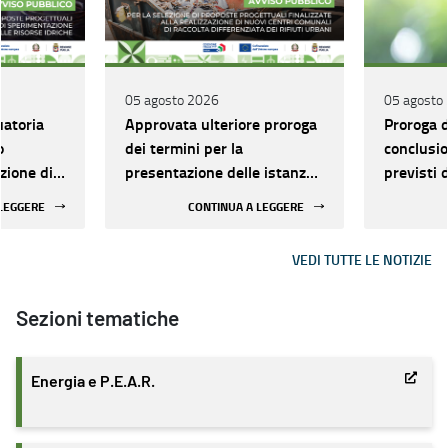
05 agosto 2026
05 agosto
atoria
Approvata ulteriore proroga
Proroga d
o
dei termini per la
conclusio
zione di
presentazione delle istanze
previsti 
li
e nominati i componenti
progettu
 LEGGERE
CONTINUA A LEGGERE
zione di
sostitutivi della
finanzia
Commissione di valutazione
VEDI TUTTE LE NOTIZIE
ll’ambito
isorse
Sezioni tematiche
Energia e P.E.A.R.