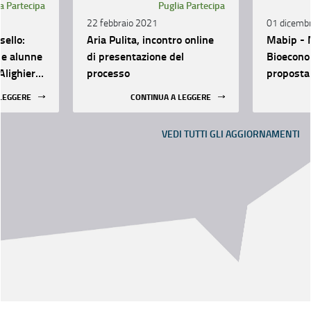
a Partecipa
Puglia Partecipa
22 febbraio 2021
01 dicemb
sello:
Aria Pulita, incontro online
Mabip - 
lle alunne
di presentazione del
Bioeconom
Alighieri-
processo
proposta 
i Mola di
partecip
 LEGGERE
CONTINUA A LEGGERE
VEDI TUTTI GLI AGGIORNAMENTI