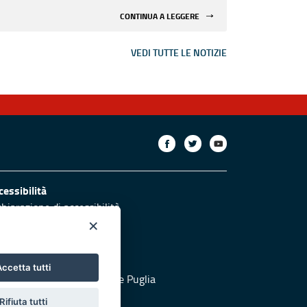
CONTINUA A LEGGERE
VEDI TUTTE LE NOTIZIE
cessibilità
chiarazione di accessibilità
ettivi di accessibilità
×
otezione civile
ccetta tutti
 al sito di Protezione Civile Puglia
Rifiuta tutti