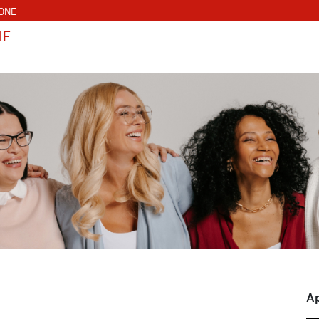
IONE
NE
A