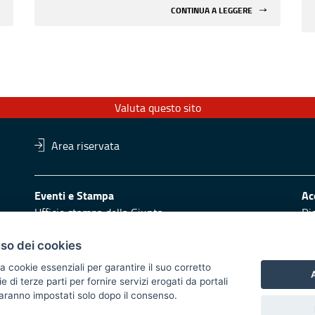
CONTINUA A LEGGERE
Valuta questo sito
Area riservata
Eventi e Stampa
Ac
Ufficio stampa della Giunta
Di
Press Regione
Obi
Logo e identità regionale
uso dei cookies
Redazione
Pr
a cookie essenziali per garantire il suo corretto
A
di terze parti per fornire servizi erogati da portali
Responsabili di pubblicazione
Vai
 saranno impostati solo dopo il consenso.
 2014/2020 - Asse XI