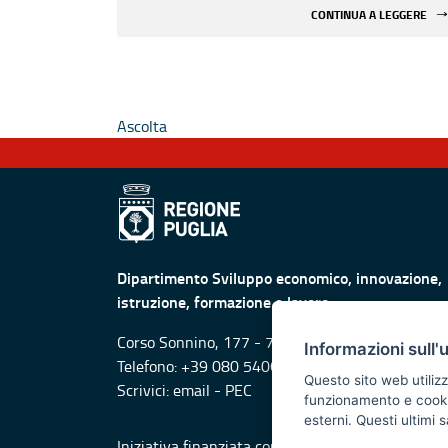
CONTINUA A LEGGERE
Ascolta
Dipartimento Sviluppo economico, innovazione,
istruzione, formazione e lavoro
Corso Sonnino, 177 - 70121 Bari
Informazioni sull'
Telefono: +39 080 5406924 +39 080 5403705
Questo sito web utilizz
Scrivici:
email
-
PEC
funzionamento e cookie 
esterni. Questi ultimi
Iniziativa finanziata con risorse del POR Puglia