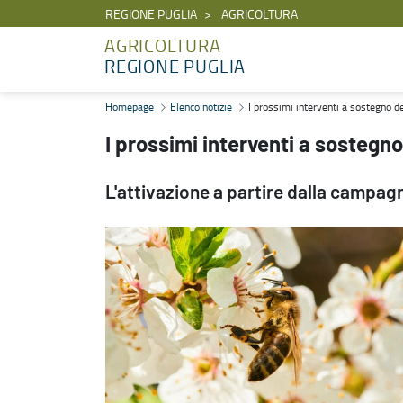
REGIONE PUGLIA
AGRICOLTURA
AGRICOLTURA
REGIONE PUGLIA
I prossimi interventi a sostegno degli apicoltori pugliesi con la SR
Homepage
Elenco notizie
I prossimi interventi a sostegno de
I prossimi interventi a sostegno
L'attivazione a partire dalla campa