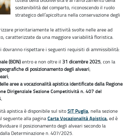
tutela della biodiversità e al rafforzamento della
sostenibilità del comparto, riconoscendo il ruolo
strategico dell’apicoltura nella conservazione degli
rizzare prioritariamente le attività svolte nelle aree ad
o, caratterizzate da una maggiore variabilità floristica.
ri dovranno rispettare i seguenti requisiti di ammissibilità:
nale (BDN)
entro e non oltre il
31 dicembre 2025
, con la
geografiche di posizionamento degli alveari
;
eari
;
elle aree a vocazionalità apistica identificate dalla Regione
ne Dirigenziale Sezione Competitività n. 407 del
.
SIT Puglia
tà apistica è disponibile sul sito
, nella sezione
Carta Vocazionalità Apistica
,
 al seguente alla pagina
ed è
viduare il posizionamento degli alveari secondo la
to dalla Determinazione n. 407/2025.