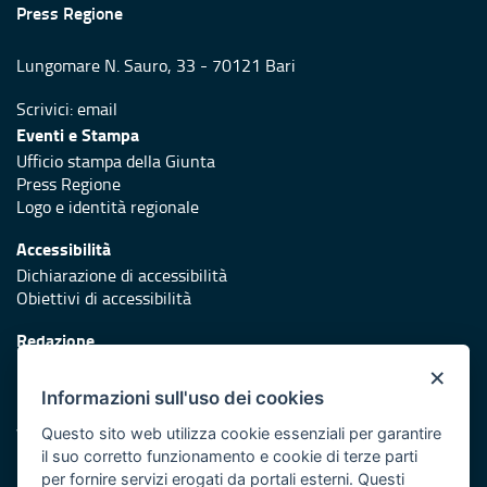
Press Regione
Lungomare N. Sauro, 33 - 70121 Bari
Scrivici:
email
Eventi e Stampa
Ufficio stampa della Giunta
Press Regione
Logo e identità regionale
Accessibilità
Dichiarazione di accessibilità
Obiettivi di accessibilità
Redazione
Responsabili di pubblicazione
×
Informazioni sull'uso dei cookies
Protezione civile
Vai al sito di Protezione Civile Puglia
Questo sito web utilizza cookie essenziali per garantire
il suo corretto funzionamento e cookie di terze parti
Iniziativa finanziata con risorse del POR Puglia 2014/2020 -
per fornire servizi erogati da portali esterni. Questi