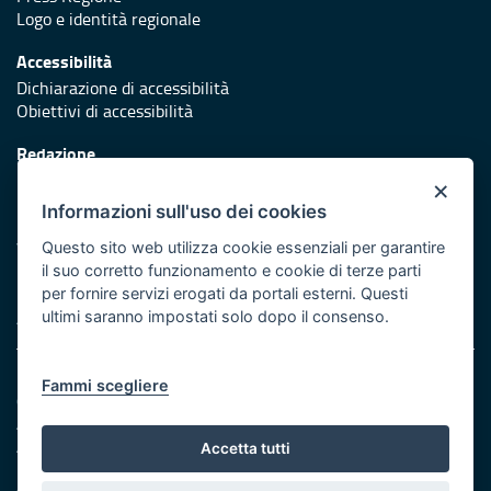
Logo e identità regionale
Accessibilità
Dichiarazione di accessibilità
Obiettivi di accessibilità
Redazione
Responsabili di pubblicazione
×
Informazioni sull'uso dei cookies
Protezione civile
Vai al sito di Protezione Civile Puglia
Questo sito web utilizza cookie essenziali per garantire
il suo corretto funzionamento e cookie di terze parti
Iniziativa finanziata con risorse del POR Puglia 2014/2020 -
per fornire servizi erogati da portali esterni. Questi
Asse XI
ultimi saranno impostati solo dopo il consenso.
Note legali
Fammi scegliere
Cookie e privacy
Amministrazione trasparente
Atti di notifica
Accetta tutti
Feed RSS