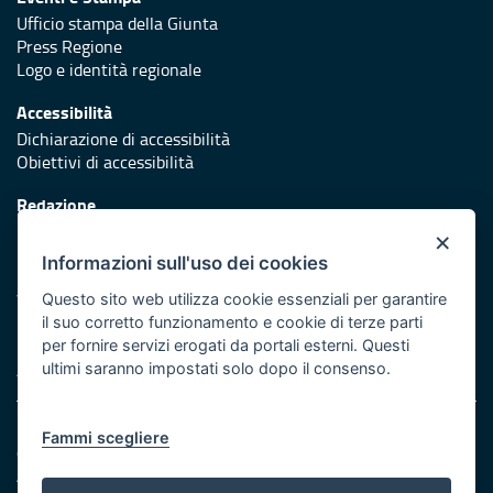
Ufficio stampa della Giunta
Press Regione
Logo e identità regionale
Accessibilità
Dichiarazione di accessibilità
Obiettivi di accessibilità
Redazione
Responsabili di pubblicazione
×
Informazioni sull'uso dei cookies
Protezione civile
Vai al sito di Protezione Civile Puglia
Questo sito web utilizza cookie essenziali per garantire
il suo corretto funzionamento e cookie di terze parti
Iniziativa finanziata con risorse del POR Puglia 2014/2020 -
per fornire servizi erogati da portali esterni. Questi
Asse XI
ultimi saranno impostati solo dopo il consenso.
Note legali
Fammi scegliere
Cookie e privacy
Amministrazione trasparente