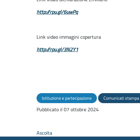
http://rpu.gl/6uwPq
Link video immagini copertura
http://rpu.gl/3N2Y1
Istituzione e partecipazione
Comunicati stampa 
Pubblicato il 07 ottobre 2024
Ascolta