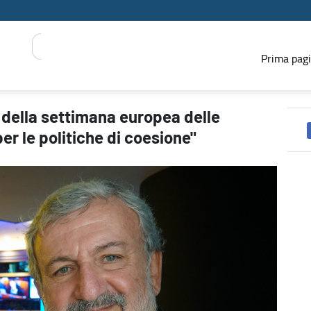
Prima pag
gioni: "Giornata importante per le politiche di coesione" - PRESS 
a della settimana europea delle
er le politiche di coesione"