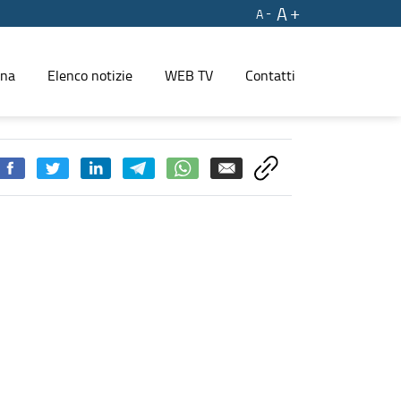
A
A
ina
Elenco notizie
WEB TV
Contatti
REGIONE