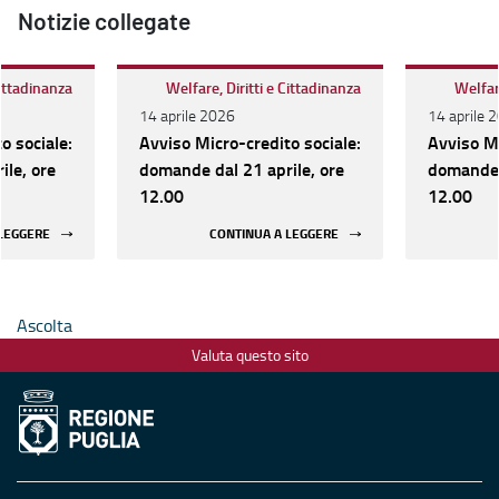
Notizie collegate
Cittadinanza
Welfare, Diritti e Cittadinanza
Welfare
14 aprile 2026
14 aprile 
o sociale:
Avviso Micro-credito sociale:
Avviso Mi
ile, ore
domande dal 21 aprile, ore
domande d
12.00
12.00
 LEGGERE
CONTINUA A LEGGERE
Ascolta
Valuta questo sito