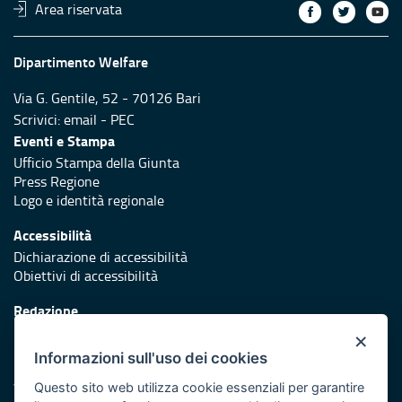
Area riservata
Dipartimento Welfare
Via G. Gentile, 52 - 70126 Bari
Scrivici:
email
-
PEC
Eventi e Stampa
Ufficio Stampa della Giunta
Press Regione
Logo e identità regionale
Accessibilità
Dichiarazione di accessibilità
Obiettivi di accessibilità
Redazione
Responsabili di pubblicazione
×
Informazioni sull'uso dei cookies
Protezione civile
Vai al sito di Protezione Civile Puglia
Questo sito web utilizza cookie essenziali per garantire