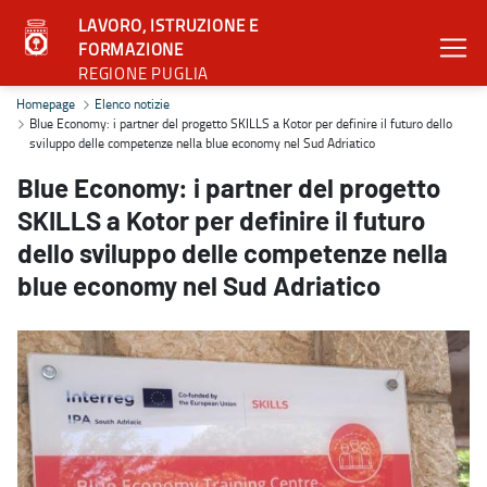
LAVORO, ISTRUZIONE E
FORMAZIONE
REGIONE PUGLIA
Blue Economy: i partner del progetto SKILLS a Kotor per definire i
Homepage
Elenco notizie
Blue Economy: i partner del progetto SKILLS a Kotor per definire il futuro dello
sviluppo delle competenze nella blue economy nel Sud Adriatico
Blue Economy: i partner del progetto
SKILLS a Kotor per definire il futuro
dello sviluppo delle competenze nella
blue economy nel Sud Adriatico