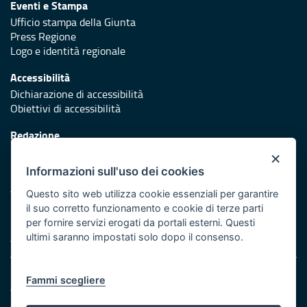
Eventi e Stampa
Ufficio stampa della Giunta
Press Regione
Logo e identità regionale
Accessibilità
Dichiarazione di accessibilità
Obiettivi di accessibilità
Redazione
Responsabili di pubblicazione
×
Informazioni sull'uso dei cookies
Protezione civile
Vai al sito di Protezione Civile Puglia
Questo sito web utilizza cookie essenziali per garantire
il suo corretto funzionamento e cookie di terze parti
Iniziativa finanziata con risorse del POR Puglia 2014/2020 -
per fornire servizi erogati da portali esterni. Questi
Asse XI
ultimi saranno impostati solo dopo il consenso.
Note legali
Fammi scegliere
Cookie e privacy
Amministrazione trasparente