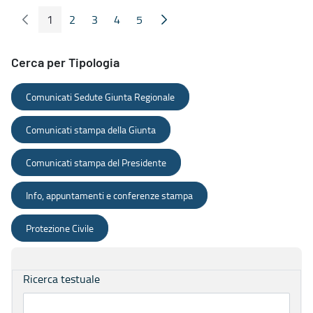
1
2
3
4
5
Pagina Precedente
Pagina Seguente
Pagina
Pagina
Pagina
Pagina
Pagina
Cerca per Tipologia
Comunicati Sedute Giunta Regionale
Comunicati stampa della Giunta
Comunicati stampa del Presidente
Info, appuntamenti e conferenze stampa
Protezione Civile
Ricerca testuale