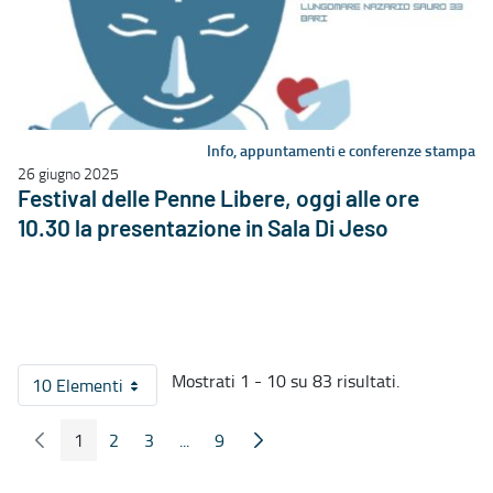
Info, appuntamenti e conferenze stampa
26 giugno 2025
Festival delle Penne Libere, oggi alle ore
10.30 la presentazione in Sala Di Jeso
Mostrati 1 - 10 su 83 risultati.
10 Elementi
Per pagina
1
2
3
...
9
Pagina Precedente
Pagina Seguente
Pagina
Pagina
Pagina
Pagine intermedie
Pagina