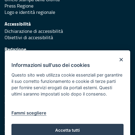
Press Regione
Logo e identità regionale
Accessibilità
Dichiarazione di accessibilità
Obiettivi di accessibilità
Redazione
Responsabili di pubblicazione
×
Informazioni sull'uso dei cookies
Protezione civile
Vai al sito di Protezione Civile Puglia
Questo sito web utilizza cookie essenziali per garantire
il suo corretto funzionamento e cookie di terze parti
Iniziativa finanziata con risorse del POR Puglia 2014/2020 -
per fornire servizi erogati da portali esterni. Questi
Asse XI
ultimi saranno impostati solo dopo il consenso.
Note legali
Fammi scegliere
Cookie e privacy
Amministrazione trasparente
Atti di notifica
Accetta tutti